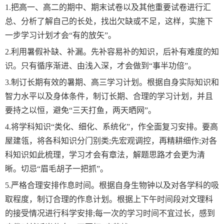
1.把高一、高二的期中、期末试卷以及其他重要试卷进行汇
总、分析了解自己的长处，找出欠缺或不足，这样，实施下
一步学习计划才会“有的放矢”。
2.利用暑假补缺、补漏。先补容易补的知识，后补有难度的知
识。只有循序渐进、由浅入深，才会做到“事半功倍”。
3.制订长期有效的暑期、高三学习计划。根据自身实际知识和
智力水平以及身体条件，制订长期、合理的学习计划，并且
要持之以恒，避免“三天打鱼，两天晒网”。
4.将学科知识“类化、细化、系统化”，作全面复习安排。要高
屋建瓴，将各科知识分门别类;先宏观调控，再精耕细作;对各
科知识如此梳理，学习才会有章法，解题思路才会更为清
晰。切忌“眉毛胡子一把抓”。
5.严格合理安排作息时间。根据自身生物钟以及对各学科的吸
取程度，制订合理的作息计划。根据上下午时间段对文理科
的接受情况进行科学安排;每一次的学习时间不宜过长，感到