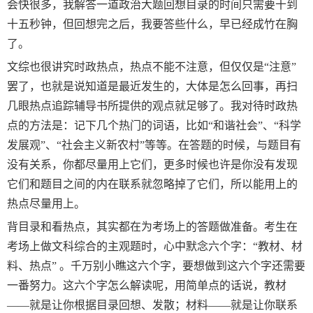
会快很多，我解答一道政治大题回想目录的时间只需要十到
十五秒钟，但回想完之后，我要答些什么，早已经成竹在胸
了。
文综也很讲究时政热点，热点不能不注意，但仅仅是“注意”
罢了，也就是说知道是最近发生的，大体是怎么回事，再扫
几眼热点追踪辅导书所提供的观点就足够了。我对待时政热
点的方法是：记下几个热门的词语，比如“和谐社会”、“科学
发展观”、“社会主义新农村”等等。在答题的时候，与题目有
没有关系，你都尽量用上它们，更多时候也许是你没有发现
它们和题目之间的内在联系就忽略掉了它们，所以能用上的
热点尽量用上。
背目录和看热点，其实都在为考场上的答题做准备。考生在
考场上做文科综合的主观题时，心中默念六个字：“教材、材
料、热点” 。千万别小瞧这六个字，要想做到这六个字还需要
一番努力。这六个字怎么解读呢，用简单点的话说，教材
——就是让你根据目录回想、发散；材料——就是让你联系