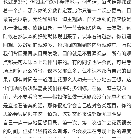
也就是3分；但如果你短小精悍地写了4句话，每句话却都踩
着一个点，那么你的分数肯定要比你只答一个观点更高。目
录背熟以后，无论碰到哪一道主观题，首先想到的都应该是
那一张目录。依照目录，一节一节去回想内容，去发散，这
时候看熟课本的好处就体现出来了，课本看得越熟，你迅速
回想、发散到的就越多，短时间内想到的内容就越广。所以
我们背目录再从目录发散，目的就是不要漏观点，所有的观
点都是可从课本上延伸出来的。有的同学也许会问，可是考
场上时间那么紧张，课本又那么多，每本课本都有自己的目
录，哪有时间在一道题上花那么大功夫一点点地去回想，这
个问题的解决就需要我们在平时多训练，在做一道主观题
前，先不要看答案——假如你每做一道题都没有先思考过而
是直接看答案的话，那你很难学会自己应对各类题目，你的
思路会只局限在这一道题，这对文科来说弊端尤其明显——
自己一点一点地回想目录，第一次、第二次也许会花费很长
的时间，但如果坚持这么训练，你会发现在考场上你的速度