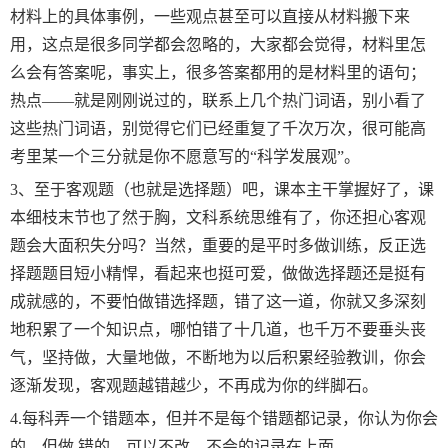
材料上的具体事例，一些观点甚至可以直接从材料搬下来
用，这点是很多同学都会忽略的，大家都会觉得，材料里怎
么会有答案呢，事实上，很多答案都用的是材料里的语句；
热点——就是刚刚说过的，联系上几个热门词语，别小看了
这些热门词语，别觉得它们已经重复了千次万次，很可能高
考里某一个三分就是你不愿意写的“科学发展观”。
3、至于客观题（也就是选择题）吧，课本主干掌握好了，课
本细枝末节也了然于胸，文科系统思维有了，你还担心客观
题会大面积失分吗？当然，重要的是平时多做训练，反正选
择题题目短小精悍，看起来也挺可爱，做做选择题还是挺有
成就感的，不要怕做错选择题，错了这一道，你就又多深刻
地积累了一个知识点，哪怕错了十几道，也千万不要垂头丧
气，坚持做，大量地做，不断地为以后积累经验教训，你会
逐渐发现，客观题越错越少，不再成为你的绊脚石。
4.每科弄一个错题本，但并不是每个错题都记录，你认为你会
的，但做 错的，可以不改，不会的记录在上面