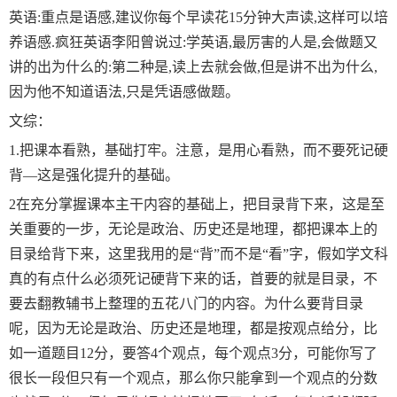
英语:重点是语感,建议你每个早读花15分钟大声读,这样可以培
养语感.疯狂英语李阳曾说过:学英语,最厉害的人是,会做题又
讲的出为什么的:第二种是,读上去就会做,但是讲不出为什么,
因为他不知道语法,只是凭语感做题。
文综：
1.把课本看熟，基础打牢。注意，是用心看熟，而不要死记硬
背—这是强化提升的基础。
2在充分掌握课本主干内容的基础上，把目录背下来，这是至
关重要的一步，无论是政治、历史还是地理，都把课本上的
目录给背下来，这里我用的是“背”而不是“看”字，假如学文科
真的有点什么必须死记硬背下来的话，首要的就是目录，不
要去翻教辅书上整理的五花八门的内容。为什么要背目录
呢，因为无论是政治、历史还是地理，都是按观点给分，比
如一道题目12分，要答4个观点，每个观点3分，可能你写了
很长一段但只有一个观点，那么你只能拿到一个观点的分数