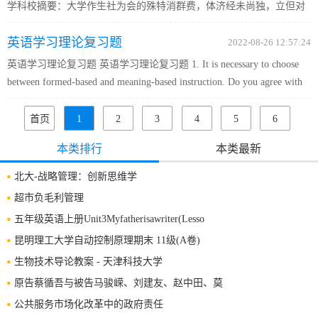
学科校摘要：大学作生社为会的殊特消群费，体济经未尚独，立但对
消品质高费次层追的求，而且消费益日元多，化超化和前代现化。 虽
英语学习理论复习题
然大绝多数学生消大合理，费是但受不良风气因的影响素，在大学...
2022-08-26 12:57:24
英语学习理论复习题 英语学习理论复习题 1. It is necessary to choose
between formed-based and meaning-based instruction. Do you agree with
the views ? State your idea. I don’t think it is necessary to choose between
the two instructions. Fo...
首页
1
2
3
4
5
6
7
下一
末页
共
12
本类排行
本类最新
页
页
225
北大-战略管理：创新思维学
条
超市负毛利管理
五年级英语上册Unit3Myfatherisawriter(Lesso
昆明理工大学自动控制原理期末 11级(A卷)
生物技术导论教案 - 天津科技大学
原告蔡循吾与被告马骏嵘、刘建友、赵中田、莫
公共服务市场化改革中的政府责任