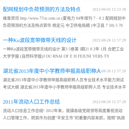
制定全园的家长工作计划和撰写家长工作总结。 2、每学年在各班推
配网规划中负荷预测的方法及特点
选两名家长代表的基础上成立家长委员会，具体按照我园的《家...
2022-09-05 15:23:38
维普资讯 http://www.77cn.com.cn (夏电力 04年增刊 7 - 0 2 配网规划中
负荷预测的方法及特点郭华.杨定元 中卫供电局摘 (中卫县 7 10) 5 70
要：负荷预测是电力系统运行、 控制和规划不可缺少的部分，发挥着
一种Ku波段宽带微带天线的设计
重要作用，负荷预测实际是对电 力市场需求的预测。...
2022-08-26 12:57:29
一种Ku波段宽带微带天线的设计 第3 5卷第 l期21 0 2年 1月 合肥工业
大学学报 (自然科学版)J OU RNAI OF E H FEIUNI VERS TY
CHNOLOGY I OF TE Vo . 5 NO 1 13 . J n 2 l a 0 2 Do:0 3 6/.sn 1 0—0 0
湖北省2013年度中小学教师申报高级职称人
2 1 . 1 0 6 i1 . 9 9 ji . 0 35 6 . 0 2 0 . 1 s 一 种...
2022-08-26 12:57:29
湖北省2013年度中小学教师申报高级职称人员专业技术水平能力测试
员专业技术水平能力测试
考试大纲 湖北省2013年度中小学教师申报高级职称人员 专业技术水平
能力测试考试大纲 （试行） 第一章 总 则 第一条 按照省职称改革工
2011年流动人口工作总结
作领导小组办公室的统一部署，为进一步规范我省中小学教师...
2022-08-26 12:57:28
流动人口信息工作总结! 2012年来，我镇各级党政领导高度重视流动
人口管理工作，把其作为创建“平安王市”的重要内容来抓，按照“执政
为民”的本质要求，将流动人口管理列入重要议事日程，坚持统一领