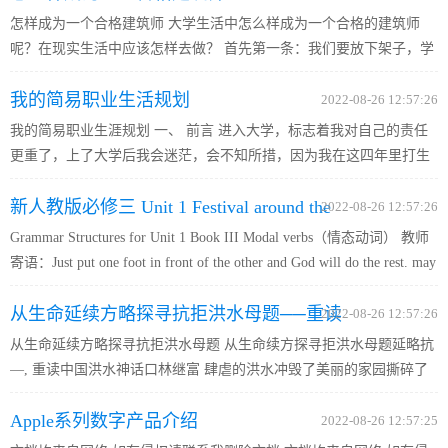
怎样成为一个合格建筑师 大学生活中怎么样成为一个合格的建筑师
呢？在现实生活中应该怎样去做？ 首先第一条：我们要放下架子，学
会做人，为以后工作打下一个良好的基...
我的简易职业生活规划
2022-08-26 12:57:26
我的简易职业生涯规划 一、 前言 进入大学，标志着我对自己的责任
更重了，上了大学后我会迷茫，会不知所措，因为我在这四年里打生
活很大部分地决定了我以后的职业生涯，我小心的探索、发现，直到
新人教版必修三 Unit 1 Festival around the
我真正认识自己，找到自己想做的事。 二、 我是谁 基本情况：...
2022-08-26 12:57:26
Grammar Structures for Unit 1 Book III Modal verbs（情态动词） 教师
world[语法情态动词
寄语：Just put one foot in front of the other and God will do the rest. may
/ might, can / could, will / would, shall / should, must / can的用法。 1.
从生命延续方略探寻抗拒洪水母题──重读
may 与might的用法 3. w...
2022-08-26 12:57:26
从生命延续方略探寻抗拒洪水母题 从生命续方探寻拒洪水母题延略抗
中国洪水神话
—, 重读中国洪水神话口林继富 肆虐的洪水冲毁了美丽的家园撕碎了
滚滚跃动的希望。 为洪水发生的奇兆,, 。 在这场抗拒洪水的斗争“ 与
Apple系列数字产品介绍
洪水抗争征服洪魔一。 , , 中只有一老姐对书生待之甚厚...
2022-08-26 12:57:25