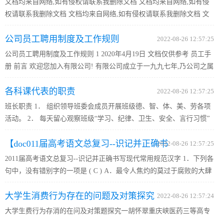
文档均来自网络,如有侵权请联系我删除文档 文档均来自网络,如有侵
权请联系我删除文档 文档均来自网络,如有侵权请联系我删除文档 文
档均来自网络,如有侵权请联系我删除文档 文档均来自网络,如有侵权
公司员工聘用制度及工作规则
请联系我删除文档 文档均来自网络,如有侵权请联系我删除文档...
2022-08-26 12:57:25
公司员工聘用制度及工作规则 1 2020年4月19日 文档仅供参考 员工手
册 前言 欢迎您加入有限公司! 有限公司成立于一九九七年,乃公司之属
下企业,主要制造销售各类漆包线产品。真诚期望您以成为””一员而引
各科课代表的职责
以为荣,发挥自己最大的工作潜能,更期望公司与您会有一...
2022-08-26 12:57:25
班长职责 1． 组织领导班委会成员开展班级德、智、体、美、劳各项
活动。 2． 每天留心观察班级“学习、纪律、卫生、安全、言行习惯”
等现状，发现问题，及时 提醒班委会成员去处理，并记录存在问题、
【doc011届高考语文总复习--识记并正确书
处理办法和效果。 3． 负责记载当天的出席情况，并及时调...
2022-08-26 12:57:25
2011届高考语文总复习--识记并正确书写现代常用规范汉字 1．下列各
写现代常用规范汉字
句中，没有错别字的一项是 ( C ) A．最令人焦灼的莫过于腐败的大肆
蔓延，时刻都在消蚀着社会公正的根基，蚕食着人的良知，使人陷进
大学生消费行为存在的问题及对策探究
对是非善恶的无休止的冷漠和麻木之中。 B．四川省汶川八级...
2022-08-26 12:57:24
大学生费行为存消的在问及对策题探究一胡怀翠重庆峡医药三等高专