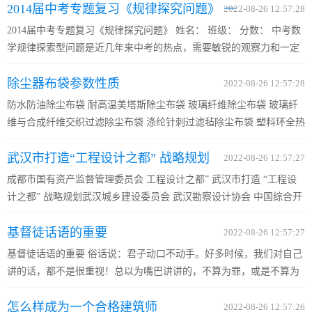
2014届中考专题复习《规律探究问题》 一
导，协调配合，落实管理与服务并举的原则，建立完善各类制...
2022-08-26 12:57:28
2014届中考专题复习《规律探究问题》 姓名： 班级： 分数： 中考数
B4版
学规律探索型问题是近几年来中考的热点，需要敏锐的观察力和一定
的推理、计 算能力，利用从特殊到一般或从一般到特殊的方法来解决
除尘器布袋参数性质
几何类规律探索型问题。 一、规律明显 数数看看定有发现 例1...
2022-08-26 12:57:28
防水防油除尘布袋 耐高温美塔斯除尘布袋 玻璃纤维除尘布袋 玻璃纤
维与合成纤维交织过滤除尘布袋 涤纶针刺过滤毡除尘布袋 塑料环全热
熔液过除尘布袋 玻璃纤维滤料除尘布袋 防静电针刺毡除尘布袋 防静
武汉市打造“工程设计之都” 战略规划
电针刺过滤毡除尘布袋 P84耐高温针刺过滤毡除尘布袋 PPS过...
2022-08-26 12:57:27
成都市国有资产监督管理委员会 工程设计之都” 武汉市打造 “工程设
计之都” 战略规划武汉城乡建设委员会 武汉勘察设计协会 中国综合开
发研究院 成都市国有资产监督管理委员会 一、为什么要打造工程设计
基督徒话语的重要
之都？ 成都市国有资产监督管理委员会 中国宣布减排目...
2022-08-26 12:57:27
基督徒话语的重要 俗话说：君子动口不动手。好多时候，我们对自己
讲的话，都不是很重视！总以为嘴巴讲讲的，不算为罪，或是不算为
大罪！所以，就有好多人常常喜欢用这张嘴，来开玩笑，来说大话，
怎么样成为一个合格建筑师
来背后批评论断，以为这样随口说说，没什么大不了！到底我们的...
2022-08-26 12:57:26