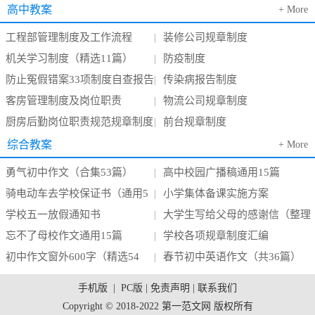
稿
稿/教案设计
高中教案
+ More
工程部管理制度及工作流程
装修公司规章制度
|
机关学习制度（精选11篇）
防疫制度
|
防止冤假错案33项制度自查报告
传染病报告制度
|
客房管理制度及岗位职责
物流公司规章制度
|
厨房后勤岗位职责规范规章制度
前台规章制度
|
综合教案
+ More
勇气初中作文（合集53篇）
高中校园广播稿通用15篇
|
骑电动车去学校保证书（通用5
小学集体备课实施方案
|
学校五一放假通知书
大学生写给父母的感谢信（整理
篇）
|
忘不了母校作文通用15篇
学校各项规章制度汇编
57篇）
|
初中作文窗外600字（精选54
春节初中英语作文（共36篇）
|
篇）
手机版
|
PC版
|
免责声明
|
联系我们
Copyright © 2018-2022 第一范文网 版权所有