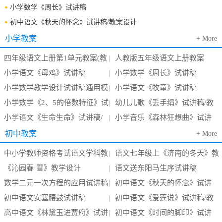
小学数学《周长》试讲稿
初中语文《秋天的怀念》试讲稿/教案设计
小学教案
+ More
四年级语文上册第1单元教案(教
人教版五年级语文上册教案
|
小学语文《母鸡》试讲稿
小学数学《周长》试讲稿
学设计)
|
小学数学教学设计试讲稿通用模
小学语文《牧童》试讲稿
|
小学数学《2、5的倍数特征》试
幼儿儿歌《丢手绢》试讲稿/教
版
|
小学语文《生命生命》试讲稿/
小学音乐《森林狂想曲》试讲
讲稿
案设计
|
教案设计
稿/教案设计
初中教案
+ More
中小学教师资格考试语文学科教
语文七年级上《济南的冬天》教
|
《沁园春·雪》教学设计
语文送东阳马生序试讲稿
案
案
|
数学二元一次方程的应用试讲稿
初中语文《秋天的怀念》试讲
|
初中语文安塞腰鼓试讲稿
初中语文《爱莲说》试讲稿/教
稿/教案设计
|
高中语文《林黛玉进贾府》试讲
初中语文《时间的脚印》试讲
案设计
|