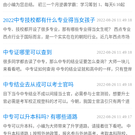
由小编为您总结。 初三一个月逆袭学霸：学习筹划 1、每天6:10起
床。翻开收音机边听英语，边洗漱吃饭。不睡懒觉，操纵零碎时间学
2022中专技校都有什么专业得当女孩子
英语 2、到校后操纵初三课前时间多看看本日要讲什么，提前预习
2022-08-26 11:49:18
一...
中专、技校都开设了很多专业，那有哪些专业得当女生呢？ 西点专业
西点行业于国际而言，是一个实实在在的朝阳行业。近几年西点市场
大范围鼓起，这种疾速开展以及花费布局的变化，间接招致西点能人
中专证哪里可以查到
的市场需求量急剧扩大，这也给西点师这一职业带来了杰出的开...
2022-08-26 11:49:18
很多同学都去读了中专，那么中专的结业证要怎么查询？大师一块儿
来看看吧。 中专证如何查询 中专的结业证就和高中的一样，只有登岸
到本人黉舍的网站才干查寻。假如你黉舍没有网站，那你就只有到黉
中专结业去从戎可以考士官吗
舍去问问教师查询了。可按照结业证件上的结业查询德律风进行...
2022-08-26 11:49:18
目下当今中专结业不成以间接当士官，必需参与士官测验，想要升士
官必需是考军校正规登科的才可以。今朝，我国士官汲引只有两个道
路：一是士官黉舍培育种植提拔；二是服义务兵后经答应得到。 士官
中专可以升本科吗? 有哪些道路
选拔范畴 1，普通兵士，提干是根本上文化水平不高，在队伍有突...
2022-08-26 11:49:17
中专可以升本科，小编为大师带来了升学道路，请接着往下看吧。 中
专升本科道路 1.按照外地政策，报名参与外地高考，考取本科院校。