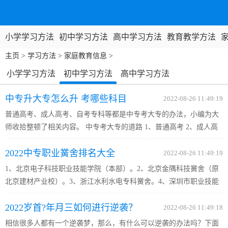
小学学习方法
初中学习方法
高中学习方法
教育教学方法
主页
>
学习方法
>
家庭教育信息
>
小学学习方法
初中学习方法
高中学习方法
教育教学方法
家庭教育信息
通用学习资料
中专升大专怎么升 考哪些科目
2022-08-26 11:49:19
普通高考、成人高考、自考专科等都是中专考大专的办法，小编为大
师收拾整顿了相关内容。 中专考大专的道路 1、普通高考 2、成人高
考 3、自考专科 4、网络教导 5、函授 中专升大专 要考什么科目 考语
2022中专职业黉舍排名大全
文、数学、英语三门根蒂根基课。 自学测验课程布局分类：政...
2022-08-26 11:49:19
1、北京电子科技职业技能学院（本部）。2、北京金隅科技黉舍（原
北京建材产业校）。3、浙江水利水电专科黉舍。4、深圳市职业技能
学院。5、南宁职业技能学院。6、九江职业技能学院。7、上海机电学
2022岁首?年月三如何进行逆袭？
院。8、广东省惠州商业黉舍。9、北京铁路电气化黉舍。十、上海...
2022-08-26 11:49:18
相信很多人都有一个逆袭梦，那么，有什么可以逆袭的办法吗？下面